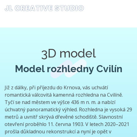
JL CREATIVE STUDIO
3D model
Model rozhledny Cvilín
Již z dálky, při příjezdu do Krnova, vás uchvátí
romantická válcovitá kamenná rozhledna na Cvilíně.
Tyčí se nad městem ve výšce 436 m n. m. a nabízí
úchvatný panoramatický výhled. Rozhledna je vysoká 29
metrů a uvnitř skrývá dřevěné schodiště. Slavnostní
otevření proběhlo 11. června 1903. V letech 2020–2021
prošla důkladnou rekonstrukcí a nyní je opět v