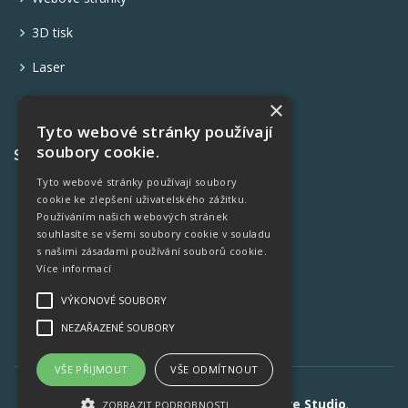
3D tisk
Laser
Fotograf
×
Tyto webové stránky používají
soubory cookie.
Spřátelené weby
Tyto webové stránky používají soubory
FOTO K5
cookie ke zlepšení uživatelského zážitku.
Používáním našich webových stránek
Fakturace on-line
souhlasíte se všemi soubory cookie v souladu
s našimi zásadami používání souborů cookie.
Osobní blog
Více informací
Výpočet ceny 3D tisku
VÝKONOVÉ SOUBORY
NEZAŘAZENÉ SOUBORY
VŠE PŘIJMOUT
VŠE ODMÍTNOUT
© Copyright
Jakub Loudát, JL Creative Studio
.
ZOBRAZIT PODROBNOSTI